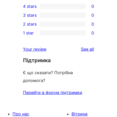
3
4 stars
0
5-
0
3 stars
0
star
4-
0
2 stars
0
reviews
star
3-
0
1 star
0
reviews
star
2-
0
reviews
star
1-
reviews
Your review
See all
reviews
star
Підтримка
reviews
Є що сказати? Потрібна
допомога?
Перейти в форум підтримки
Про нас
Вітрина