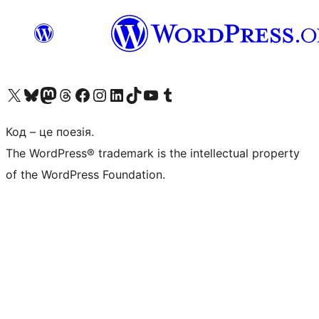
Visit our X (formerly Twitter) account
Visit our Bluesky account
Завітайте до нашої стрічки в Mastodon
Visit our Threads account
Завітайте на нашу сторінку в Facebook
Visit our Instagram account
Visit our LinkedIn account
Visit our TikTok account
Visit our YouTube channel
Visit our Tumblr account
Код – це поезія.
The WordPress® trademark is the intellectual property
of the WordPress Foundation.