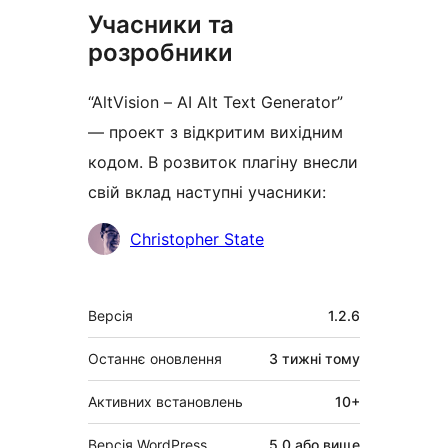
Учасники та
розробники
“AltVision – AI Alt Text Generator”
— проект з відкритим вихідним
кодом. В розвиток плагіну внесли
свій вклад наступні учасники:
Учасники
Christopher State
Мета
Версія
1.2.6
Останнє оновлення
3 тижні
тому
Активних встановлень
10+
Версія WordPress
5.0 або вище