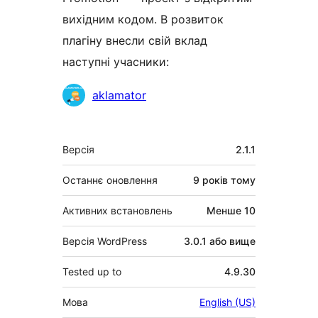
вихідним кодом. В розвиток
плагіну внесли свій вклад
наступні учасники:
Учасники
aklamator
Мета
Версія
2.1.1
Останнє оновлення
9 років
тому
Активних встановлень
Менше 10
Версія WordPress
3.0.1 або вище
Tested up to
4.9.30
Мова
English (US)