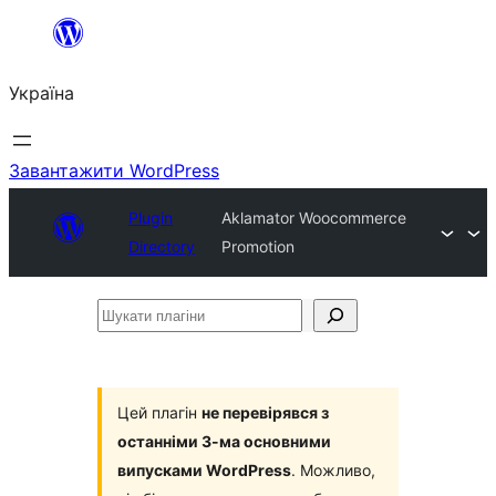
Перейти
до
Україна
вмісту
Завантажити WordPress
Plugin
Aklamator Woocommerce
Directory
Promotion
Шукати
плагіни
Цей плагін
не перевірявся з
останніми 3-ма основними
випусками WordPress
. Можливо,