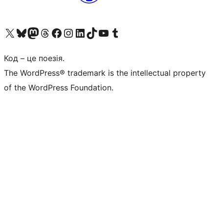
Visit our X (formerly Twitter) account
Visit our Bluesky account
Завітайте до нашої стрічки в Mastodon
Visit our Threads account
Завітайте на нашу сторінку в Facebook
Visit our Instagram account
Visit our LinkedIn account
Visit our TikTok account
Visit our YouTube channel
Visit our Tumblr account
Код – це поезія.
The WordPress® trademark is the intellectual property
of the WordPress Foundation.