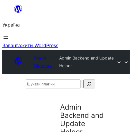
Перейти
до
Україна
вмісту
Завантажити WordPress
Plugin
Admin Backend and Update
Directory
Helper
Шукати
плагіни
Admin
Backend and
Update
Helper