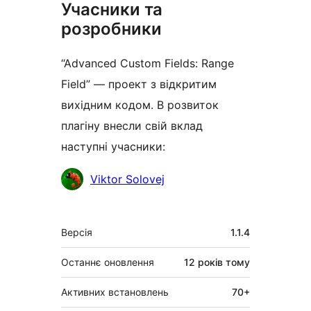
Учасники та
розробники
“Advanced Custom Fields: Range
Field” — проект з відкритим
вихідним кодом. В розвиток
плагіну внесли свій вклад
наступні учасники:
Учасники
Viktor Solovej
Мета
Версія
1.1.4
Останнє оновлення
12 років
тому
Активних встановлень
70+