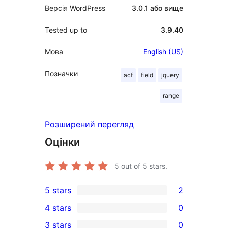
Версія WordPress
3.0.1 або вище
Tested up to
3.9.40
Мова
English (US)
Позначки
acf
field
jquery
range
Розширений перегляд
Оцінки
5
out of 5 stars.
5 stars
2
2
4 stars
0
5-
0
3 stars
0
star