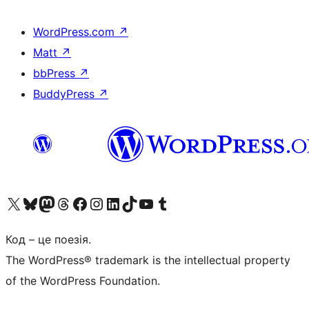
WordPress.com
↗
Matt
↗
bbPress
↗
BuddyPress
↗
Visit our X (formerly Twitter) account
Visit our Bluesky account
Завітайте до нашої стрічки в Mastodon
Visit our Threads account
Завітайте на нашу сторінку в Facebook
Visit our Instagram account
Visit our LinkedIn account
Visit our TikTok account
Visit our YouTube channel
Visit our Tumblr account
Код – це поезія.
The WordPress® trademark is the intellectual property
of the WordPress Foundation.