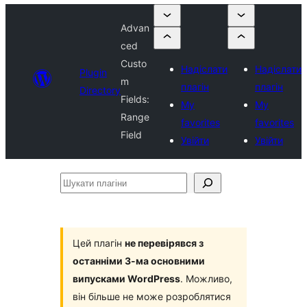
Advan
ced
Custo
Надіслати
Надіслати
Plugin
m
плагін
плагін
Directory
Fields:
My
My
Range
favorites
favorites
Field
Увійти
Увійти
Шукати
плагіни
Цей плагін
не перевірявся з
останніми 3-ма основними
випусками WordPress
. Можливо,
він більше не може розроблятися