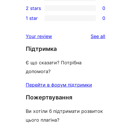
4-
0
2 stars
0
reviews
star
3-
0
1 star
0
reviews
star
2-
0
reviews
star
1-
reviews
Your review
See all
reviews
star
Підтримка
reviews
Є що сказати? Потрібна
допомога?
Перейти в форум підтримки
Пожертвування
Ви хотіли б підтримати розвиток
цього плагіна?