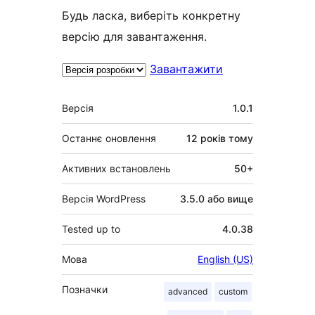
Будь ласка, виберіть конкретну
версію для завантаження.
Завантажити
Мета
Версія
1.0.1
Останнє оновлення
12 років
тому
Активних встановлень
50+
Версія WordPress
3.5.0 або вище
Tested up to
4.0.38
Мова
English (US)
Позначки
advanced
custom