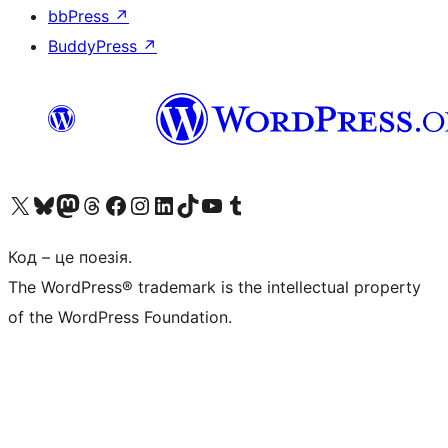
bbPress
↗
BuddyPress
↗
Visit our X (formerly Twitter) account
Visit our Bluesky account
Завітайте до нашої стрічки в Mastodon
Visit our Threads account
Завітайте на нашу сторінку в Facebook
Visit our Instagram account
Visit our LinkedIn account
Visit our TikTok account
Visit our YouTube channel
Visit our Tumblr account
Код – це поезія.
The WordPress® trademark is the intellectual property
of the WordPress Foundation.