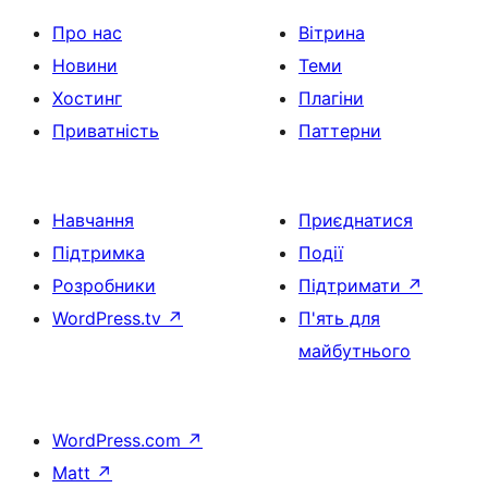
Про нас
Вітрина
Новини
Теми
Хостинг
Плагіни
Приватність
Паттерни
Навчання
Приєднатися
Підтримка
Події
Розробники
Підтримати
↗
WordPress.tv
↗
П'ять для
майбутнього
WordPress.com
↗
Matt
↗