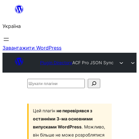
Перейти
до
Україна
вмісту
Завантажити WordPress
Plugin Directory
ACF Pro JSON Sync
Шукати
плагіни
Цей плагін
не перевірявся з
останніми 3-ма основними
випусками WordPress
. Можливо,
він більше не може розроблятися