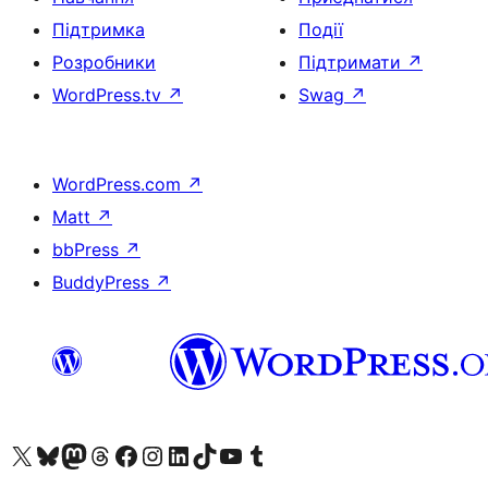
Підтримка
Події
Розробники
Підтримати
↗
WordPress.tv
↗
Swag
↗
WordPress.com
↗
Matt
↗
bbPress
↗
BuddyPress
↗
Visit our X (formerly Twitter) account
Visit our Bluesky account
Завітайте до нашої стрічки в Mastodon
Visit our Threads account
Завітайте на нашу сторінку в Facebook
Visit our Instagram account
Visit our LinkedIn account
Visit our TikTok account
Visit our YouTube channel
Visit our Tumblr account